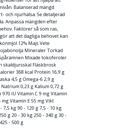
gredienser för att hjälpa att
tsnivån. Balanserad mängd
rt- och njurhälsa. Se detaljerad
da. Anpassa mängden efter
sbehov. Faktorer så som ras,
e gör att det dagliga behovet kan
alkonmjöl 12% Majs Vete
 Sojabönolja Mineraler Torkad
 Spårämnen Mixade tokoferoler
n skaldjursskal Fläskbrosk
alorier 368 kcal Protein 16,9 g
Råaska 4,5 g Omega-6 2,9 g
g Natrium 0,23 g Kalium 0,72 g
 970 IU Vitamin C 9 mg Vitamin
5 mg Vitamin E 55 mg Vikt
- 7,5 kg 90 - 120 g 7,5 - 10 kg
250 g 20 - 30 kg 250 - 340 g 30 -
 425 - 500 g