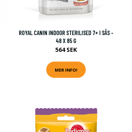
ROYAL CANIN INDOOR STERILISED 7+ I SÅS -
48 X 85 G
564 SEK
MER INFO!