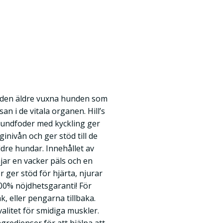
 den äldre vuxna hunden som
an i de vitala organen. Hill’s
hundfoder med kyckling ger
ginivån och ger stöd till de
ldre hundar. Innehållet av
jar en vacker päls och en
ger stöd för hjärta, njurar
00% nöjdhetsgaranti! För
k, eller pengarna tillbaka.
alitet för smidiga muskler.