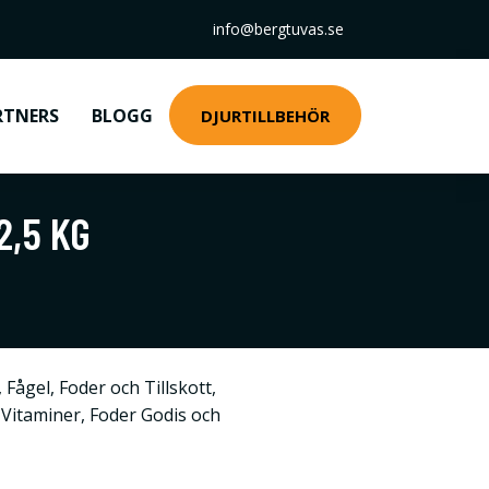
info@bergtuvas.se
RTNERS
BLOGG
DJURTILLBEHÖR
2,5 KG
,
Fågel
,
Foder och Tillskott
,
& Vitaminer
,
Foder Godis och