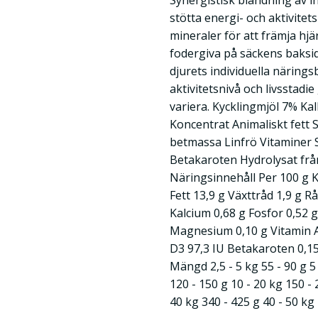
Synergistisk blandning av in
stötta energi- och aktivite
mineraler för att främja hjä
fodergiva på säckens baksi
djurets individuella näring
aktivitetsnivå och livsstadi
variera. Kycklingmjöl 7% K
Koncentrat Animaliskt fett
betmassa Linfrö Vitaminer
Betakaroten Hydrolysat frå
Näringsinnehåll Per 100 g K
Fett 13,9 g Växttråd 1,9 g 
Kalcium 0,68 g Fosfor 0,52 
Magnesium 0,10 g Vitamin A
D3 97,3 IU Betakaroten 0,1
Mängd 2,5 - 5 kg 55 - 90 g 5 
120 - 150 g 10 - 20 kg 150 - 
40 kg 340 - 425 g 40 - 50 kg