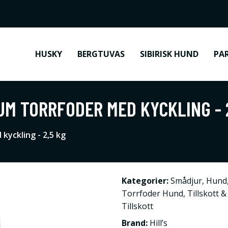
HUSKY
BERGTUVAS
SIBIRISK HUND
PA
UM TORRFODER MED KYCKLING - 
yckling - 2,5 kg
Kategorier:
Smådjur
,
Hund
Torrfoder Hund
,
Tillskott 
Tillskott
Brand:
Hill’s