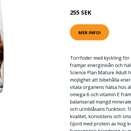
255 SEK
MER INFO!
Torrfoder med kyckling för
främjar energinivån och häls
Science Plan Mature Adult 
möjlighet att bibehålla ener
vitala organens hälsa hos ä
omega-6 och vitamin E främ
balanserad mängd mineraler 
och urinblåsans funktion. 1
kvalitet, konsistens och sma
Gjord med protein av hög kv