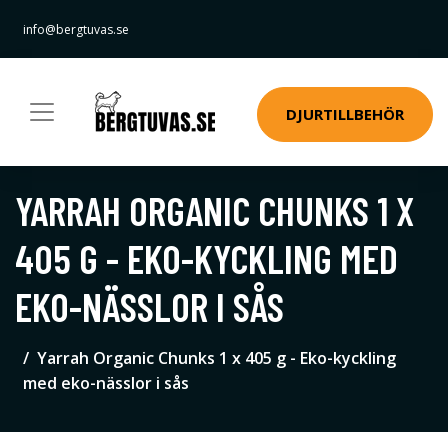
info@bergtuvas.se
DJURTILLBEHÖR
YARRAH ORGANIC CHUNKS 1 X
405 G - EKO-KYCKLING MED
EKO-NÄSSLOR I SÅS
Yarrah Organic Chunks 1 x 405 g - Eko-kyckling
med eko-nässlor i sås