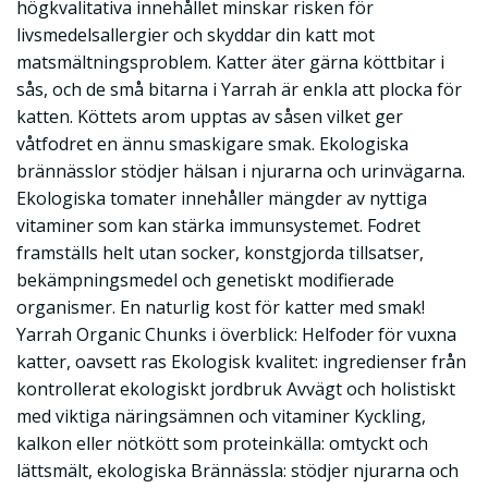
högkvalitativa innehållet minskar risken för
livsmedelsallergier och skyddar din katt mot
matsmältningsproblem. Katter äter gärna köttbitar i
sås, och de små bitarna i Yarrah är enkla att plocka för
katten. Köttets arom upptas av såsen vilket ger
våtfodret en ännu smaskigare smak. Ekologiska
brännässlor stödjer hälsan i njurarna och urinvägarna.
Ekologiska tomater innehåller mängder av nyttiga
vitaminer som kan stärka immunsystemet. Fodret
framställs helt utan socker, konstgjorda tillsatser,
bekämpningsmedel och genetiskt modifierade
organismer. En naturlig kost för katter med smak!
Yarrah Organic Chunks i överblick: Helfoder för vuxna
katter, oavsett ras Ekologisk kvalitet: ingredienser från
kontrollerat ekologiskt jordbruk Avvägt och holistiskt
med viktiga näringsämnen och vitaminer Kyckling,
kalkon eller nötkött som proteinkälla: omtyckt och
lättsmält, ekologiska Brännässla: stödjer njurarna och