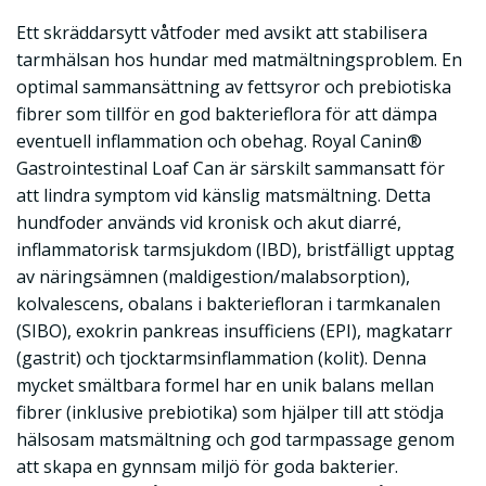
Ett skräddarsytt våtfoder med avsikt att stabilisera
tarmhälsan hos hundar med matmältningsproblem. En
optimal sammansättning av fettsyror och prebiotiska
fibrer som tillför en god bakterieflora för att dämpa
eventuell inflammation och obehag. Royal Canin®
Gastrointestinal Loaf Can är särskilt sammansatt för
att lindra symptom vid känslig matsmältning. Detta
hundfoder används vid kronisk och akut diarré,
inflammatorisk tarmsjukdom (IBD), bristfälligt upptag
av näringsämnen (maldigestion/malabsorption),
kolvalescens, obalans i bakteriefloran i tarmkanalen
(SIBO), exokrin pankreas insufficiens (EPI), magkatarr
(gastrit) och tjocktarmsinflammation (kolit). Denna
mycket smältbara formel har en unik balans mellan
fibrer (inklusive prebiotika) som hjälper till att stödja
hälsosam matsmältning och god tarmpassage genom
att skapa en gynnsam miljö för goda bakterier.