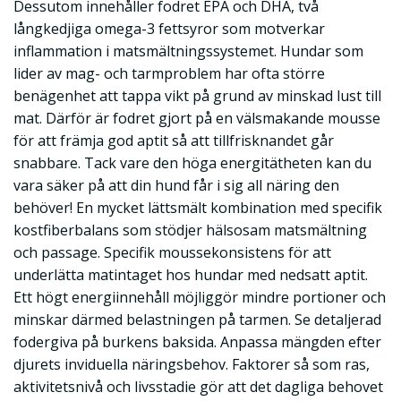
Dessutom innehåller fodret EPA och DHA, två
långkedjiga omega-3 fettsyror som motverkar
inflammation i matsmältningssystemet. Hundar som
lider av mag- och tarmproblem har ofta större
benägenhet att tappa vikt på grund av minskad lust till
mat. Därför är fodret gjort på en välsmakande mousse
för att främja god aptit så att tillfrisknandet går
snabbare. Tack vare den höga energitätheten kan du
vara säker på att din hund får i sig all näring den
behöver! En mycket lättsmält kombination med specifik
kostfiberbalans som stödjer hälsosam matsmältning
och passage. Specifik moussekonsistens för att
underlätta matintaget hos hundar med nedsatt aptit.
Ett högt energiinnehåll möjliggör mindre portioner och
minskar därmed belastningen på tarmen. Se detaljerad
fodergiva på burkens baksida. Anpassa mängden efter
djurets inviduella näringsbehov. Faktorer så som ras,
aktivitetsnivå och livsstadie gör att det dagliga behovet