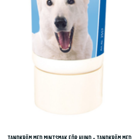
TANDKRÄM MED MINTSMAK FÖR HUND - TANDKRÄM MED