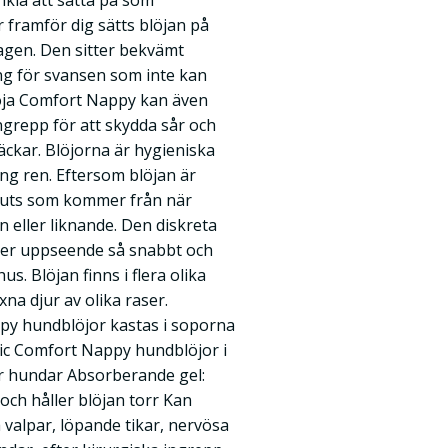
nkla att sätta på som
 framför dig sätts blöjan på
agen. Den sitter bekvämt
g för svansen som inte kan
öja Comfort Nappy kan även
ngrepp för att skydda sår och
äckar. Blöjorna är hygieniska
ng ren. Eftersom blöjan är
smuts som kommer från när
 eller liknande. Den diskreta
cker uppseende så snabbt och
. Blöjan finns i flera olika
xna djur av olika raser.
py hundblöjor kastas i soporna
vic Comfort Nappy hundblöjor i
ör hundar Absorberande gel:
och håller blöjan torr Kan
valpar, löpande tikar, nervösa