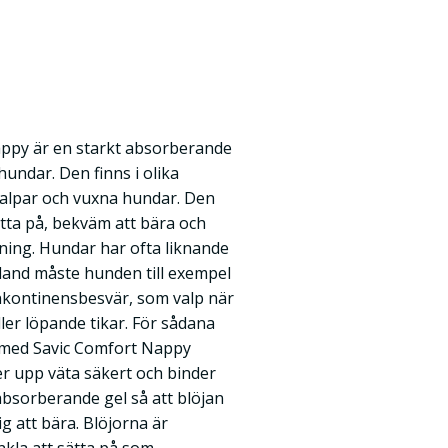
ppy är en starkt absorberande
hundar. Den finns i olika
valpar och vuxna hundar. Den
ätta på, bekväm att bära och
ning. Hundar har ofta liknande
and måste hunden till exempel
inkontinensbesvär, som valp när
ler löpande tikar. För sådana
ad med Savic Comfort Nappy
r upp väta säkert och binder
absorberande gel så att blöjan
ig att bära. Blöjorna är