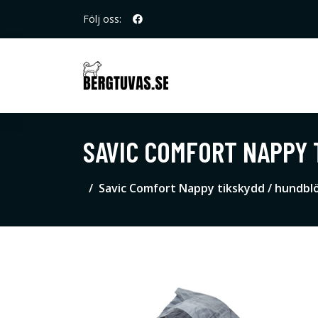
Följ oss:
SAVIC COMFORT NAPPY T
Savic Comfort Nappy tikskydd / hundblöja 