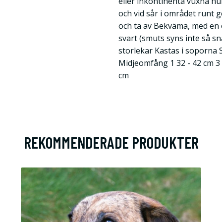
eller inkontinenta vuxna hu
och vid sår i området runt g
och ta av Bekväma, med en 
svart (smuts syns inte så sna
storlekar Kastas i soporna S
Midjeomfång 1 32 - 42 cm 3 3
cm
REKOMMENDERADE PRODUKTER