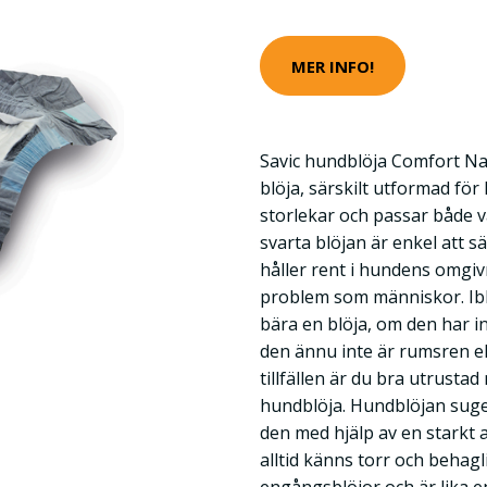
MER INFO!
Savic hundblöja Comfort Na
blöja, särskilt utformad för 
storlekar och passar både 
svarta blöjan är enkel att s
håller rent i hundens omgiv
problem som människor. Ibl
bära en blöja, om den har 
den ännu inte är rumsren el
tillfällen är du bra utrust
hundblöja. Hundblöjan suge
den med hjälp av en starkt 
alltid känns torr och behagl