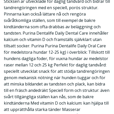
Sticksen är utvecklade för daglig tandvård och bidrar till
tandrengöringen med en speciell, porös struktur.
Pinnarna kan också lättare nå och rengöra
svåråtkomliga ställen, som till exempel de bakre
kindtänderna som ofta drabbas av beläggning och
tandsten. Purina Dentalife Daily Dental Care innehåller
kalcium och vitamin D och framställs självklart utan
tillsatt socker. Purina Purina Dentalife Daily Oral Care
för medelstora hundar 12-25 kg) i överblick: Tillskott till
hundens dagliga foder, för vuxna hundar av medelstor
raser mellan 12 och 25 kg Perfekt för daglig tandvård:
speciellt utvecklat snack för att stödja tandrengöringen
genom mekanisk nötning när hunden tuggar och för
att minska bildandet av tandsten och plack, kan bidra
till en fräsch andedräkt Speciell form och struktur: även
svårt tillgängliga ställen kan nås, som de bakre
kindtänderna Med vitamin D och kalcium: kan hjälpa till
att upprätthålla starka tänder Masserar