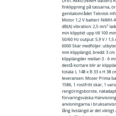
Drift: Akku (NiMH batteri)
finklippning på tassarna, ö
genitalområdet Teknisk info
Motor 1,2 V batteri: NiMH-Ak
dB(A) vibration: 2,5 m/s² la
min klipptid: upp till 100 m
50/60 Hz output: 5,9 V / 1,5 
6000 Skär medföljer: utbytes
mm klipplängd, bredd: 3 cm 
klipplängder mellan 3 - 6 m
destå kortare blir är klippl
totala: L 148 x B 33 x H 38 c
leveransen: Moser Prima bat
1586, 1 rostfritt skär, 1 var
rengöringsborste, nätadapte
förvaringsväska Hänvisning:
anvisningarna i bruksanvisn
lång livslängd är det viktigt