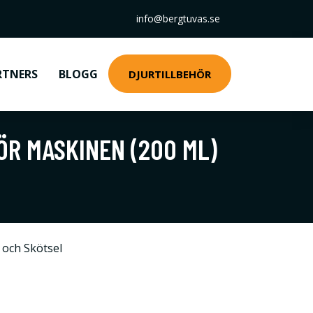
info@bergtuvas.se
RTNERS
BLOGG
DJURTILLBEHÖR
ÖR MASKINEN (200 ML)
 och Skötsel