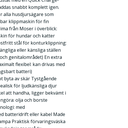
trustat med en Quick Charge-
addas snabbt komplett igen.
ör alla husdjursägare som
bar klippmaskin för fin
ima från Moser i överblick:
kin för hundar och katter
stfritt stål för konturklippning:
gängliga eller känsliga ställen
 och genitalområdet) En extra
ximalt flexibel: kan drivas med
ngsbart batteri)
t byta av skär Tystgående
alisk för ljudkänsliga djur
kel att handha, ligger bekvämt i
ngöra: olja och borste
nologi: med
 batteridrift eller kabel Made
ampa Praktisk förvaringsväska