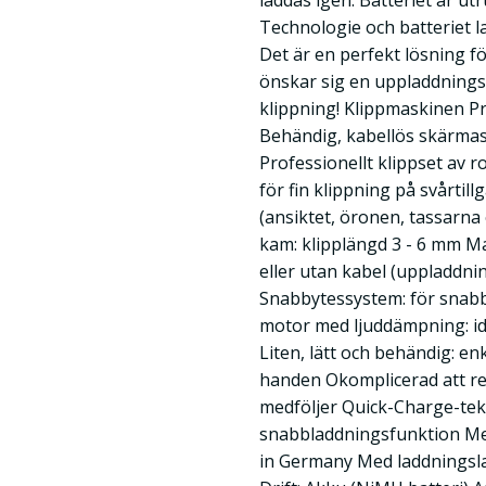
laddas igen. Batteriet är u
Technologie och batteriet l
Det är en perfekt lösning f
önskar sig en uppladdnings
klippning! Klippmaskinen Pr
Behändig, kabellös skärmas
Professionellt klippset av ro
för fin klippning på svårtill
(ansiktet, öronen, tassarna
kam: klipplängd 3 - 6 mm Ma
eller utan kabel (uppladdni
Snabbytessystem: för snabb
motor med ljuddämpning: ide
Liten, lätt och behändig: en
handen Okomplicerad att re
medföljer Quick-Charge-tek
snabbladdningsfunktion Med
in Germany Med laddningsl