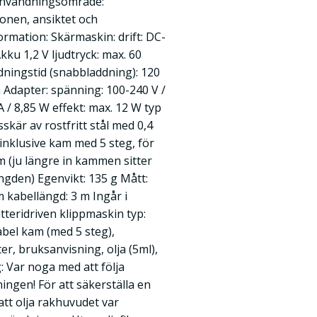
 Användningsområde:
ronen, ansiktet och
rmation: Skärmaskin: drift: DC-
ku 1,2 V ljudtryck: max. 60
ddningstid (snabbladdning): 120
in Adapter: spänning: 100-240 V /
A / 8,85 W effekt: max. 12 W typ
skär av rostfritt stål med 0,4
inklusive kam med 5 steg, för
m (ju längre in kammen sitter
ängden) Egenvikt: 135 g Mått:
m kabellängd: 3 m Ingår i
teridriven klippmaskin typ:
iabel kam (med 5 steg),
r, bruksanvisning, olja (5ml),
 Var noga med att följa
ingen! För att säkerställa en
 att olja rakhuvudet var