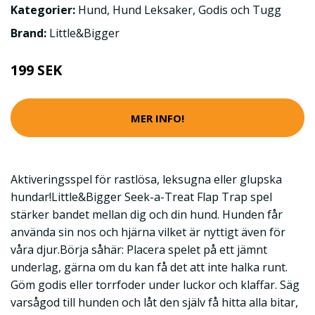
Kategorier:
Hund
,
Hund Leksaker
,
Godis och Tugg
Brand:
Little&Bigger
199 SEK
MER INFO!
Aktiveringsspel för rastlösa, leksugna eller glupska
hundar!Little&Bigger Seek-a-Treat Flap Trap spel
stärker bandet mellan dig och din hund. Hunden får
använda sin nos och hjärna vilket är nyttigt även för
våra djur.Börja såhär: Placera spelet på ett jämnt
underlag, gärna om du kan få det att inte halka runt.
Göm godis eller torrfoder under luckor och klaffar. Säg
varsågod till hunden och låt den själv få hitta alla bitar,