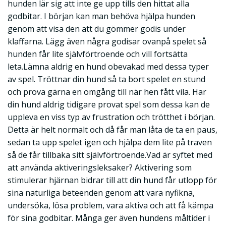
hunden lär sig att inte ge upp tills den hittat alla
godbitar. I början kan man behöva hjälpa hunden
genom att visa den att du gömmer godis under
klaffarna. Lägg även några godisar ovanpå spelet så
hunden får lite självförtroende och vill fortsätta
leta.Lämna aldrig en hund obevakad med dessa typer
av spel. Tröttnar din hund så ta bort spelet en stund
och prova gärna en omgång till när hen fått vila. Har
din hund aldrig tidigare provat spel som dessa kan de
uppleva en viss typ av frustration och trötthet i början.
Detta är helt normalt och då får man låta de ta en paus,
sedan ta upp spelet igen och hjälpa dem lite på traven
så de får tillbaka sitt självförtroende.Vad är syftet med
att använda aktiveringsleksaker? Aktivering som
stimulerar hjärnan bidrar till att din hund får utlopp för
sina naturliga beteenden genom att vara nyfikna,
undersöka, lösa problem, vara aktiva och att få kämpa
för sina godbitar. Många ger även hundens måltider i