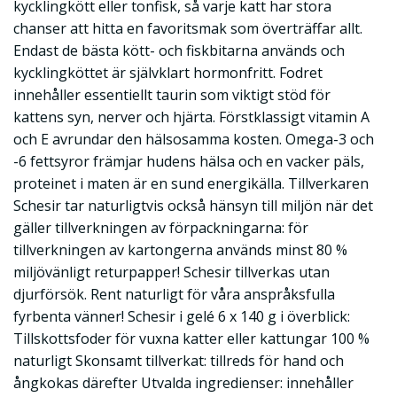
kycklingkött eller tonfisk, så varje katt har stora
chanser att hitta en favoritsmak som överträffar allt.
Endast de bästa kött- och fiskbitarna används och
kycklingköttet är självklart hormonfritt. Fodret
innehåller essentiellt taurin som viktigt stöd för
kattens syn, nerver och hjärta. Förstklassigt vitamin A
och E avrundar den hälsosamma kosten. Omega-3 och
-6 fettsyror främjar hudens hälsa och en vacker päls,
proteinet i maten är en sund energikälla. Tillverkaren
Schesir tar naturligtvis också hänsyn till miljön när det
gäller tillverkningen av förpackningarna: för
tillverkningen av kartongerna används minst 80 %
miljövänligt returpapper! Schesir tillverkas utan
djurförsök. Rent naturligt för våra anspråksfulla
fyrbenta vänner! Schesir i gelé 6 x 140 g i överblick:
Tillskottsfoder för vuxna katter eller kattungar 100 %
naturligt Skonsamt tillverkat: tillreds för hand och
ångkokas därefter Utvalda ingredienser: innehåller