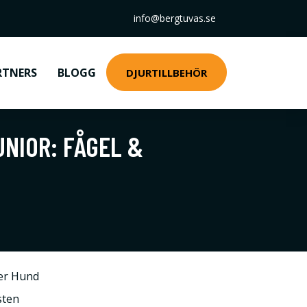
info@bergtuvas.se
RTNERS
BLOGG
DJURTILLBEHÖR
UNIOR: FÅGEL &
er Hund
sten