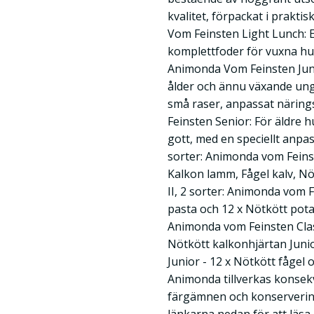
kvalitet, förpackat i prakt
Vom Feinsten Light Lunch: E
komplettfoder för vuxna hu
Animonda Vom Feinsten Juni
ålder och ännu växande ungh
små raser, anpassat närin
Feinsten Senior: För äldre h
gott, med en speciellt anpas
sorter: Animonda vom Feinst
Kalkon lamm, Fågel kalv, Nö
II, 2 sorter: Animonda vom 
pasta och 12 x Nötkött pota
Animonda vom Feinsten Class
Nötkött kalkonhjärtan Juni
Junior - 12 x Nötkött fågel 
Animonda tillverkas konsekve
färgämnen och konserverin