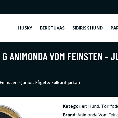
HUSKY
BERGTUVAS
SIBIRISK HUND
PA
 G ANIMONDA VOM FEINSTEN - J
einsten - Junior: Fågel & kalkonhjärtan
Kategorier:
Hund
,
Torrfod
Brand:
Animonda Vom Fein