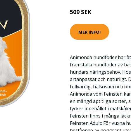
509 SEK
MER INFO!
Animonda hundfoder har åta
framställa hundfoder av bäs
hundars näringsbehov. Hos 
artanpassat och naturligt.
fullvärdig, hälsosam och om
Animonda vom Feinsten ka
en mängd aptitliga sorter, s
tycker innehållet i matskål
Feinsten finns i många läc
Feinsten Adult: För vuxna h
bestående av noggrant utsö