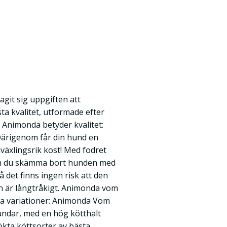
git sig uppgiften att
ta kvalitet, utformade efter
Animonda betyder kvalitet:
 Därigenom får din hund en
växlingsrik kost! Med fodret
n du skämma bort hunden med
å det finns ingen risk att den
en är långtråkigt. Animonda vom
kra variationer: Animonda Vom
undar, med en hög kötthalt
kta köttsorter av bästa