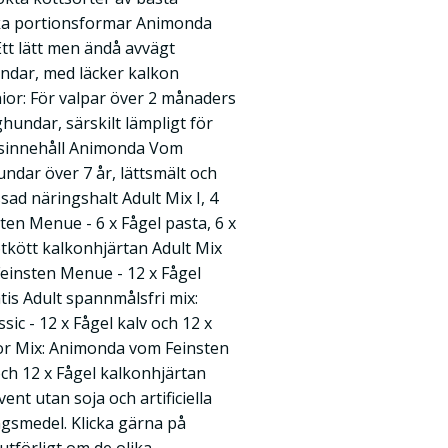
iska portionsformar Animonda
tt lätt men ändå avvägt
ndar, med läcker kalkon
or: För valpar över 2 månaders
undar, särskilt lämpligt för
gsinnehåll Animonda Vom
undar över 7 år, lättsmält och
sad näringshalt Adult Mix I, 4
en Menue - 6 x Fågel pasta, 6 x
tkött kalkonhjärtan Adult Mix
Feinsten Menue - 12 x Fågel
tis Adult spannmålsfri mix:
ic - 12 x Fågel kalv och 12 x
or Mix: Animonda vom Feinsten
och 12 x Fågel kalkonhjärtan
nt utan soja och artificiella
gsmedel. Klicka gärna på