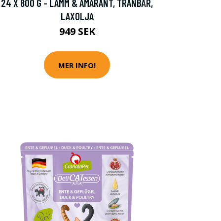
24 X 800 G - LAMM & AMARANT, TRANBÄR,
LAXOLJA
949 SEK
MER INFO!