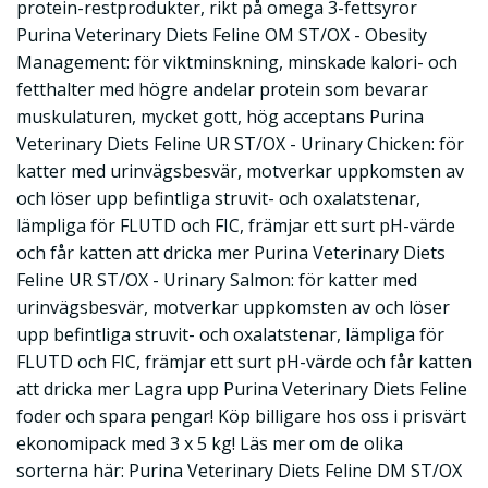
protein-restprodukter, rikt på omega 3-fettsyror
Purina Veterinary Diets Feline OM ST/OX - Obesity
Management: för viktminskning, minskade kalori- och
fetthalter med högre andelar protein som bevarar
muskulaturen, mycket gott, hög acceptans Purina
Veterinary Diets Feline UR ST/OX - Urinary Chicken: för
katter med urinvägsbesvär, motverkar uppkomsten av
och löser upp befintliga struvit- och oxalatstenar,
lämpliga för FLUTD och FIC, främjar ett surt pH-värde
och får katten att dricka mer Purina Veterinary Diets
Feline UR ST/OX - Urinary Salmon: för katter med
urinvägsbesvär, motverkar uppkomsten av och löser
upp befintliga struvit- och oxalatstenar, lämpliga för
FLUTD och FIC, främjar ett surt pH-värde och får katten
att dricka mer Lagra upp Purina Veterinary Diets Feline
foder och spara pengar! Köp billigare hos oss i prisvärt
ekonomipack med 3 x 5 kg! Läs mer om de olika
sorterna här: Purina Veterinary Diets Feline DM ST/OX