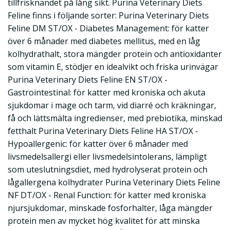
tillfrisknandet på lång sikt. Purina Veterinary Diets
Feline finns i följande sorter: Purina Veterinary Diets
Feline DM ST/OX - Diabetes Management: för katter
över 6 månader med diabetes mellitus, med en låg
kolhydrathalt, stora mängder protein och antioxidanter
som vitamin E, stödjer en idealvikt och friska urinvägar
Purina Veterinary Diets Feline EN ST/OX -
Gastrointestinal: för katter med kroniska och akuta
sjukdomar i mage och tarm, vid diarré och kräkningar,
få och lättsmälta ingredienser, med prebiotika, minskad
fetthalt Purina Veterinary Diets Feline HA ST/OX -
Hypoallergenic: för katter över 6 månader med
livsmedelsallergi eller livsmedelsintolerans, lämpligt
som uteslutningsdiet, med hydrolyserat protein och
lågallergena kolhydrater Purina Veterinary Diets Feline
NF DT/OX - Renal Function: för katter med kroniska
njursjukdomar, minskade fosforhalter, låga mängder
protein men av mycket hög kvalitet för att minska