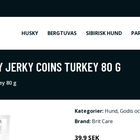
HUSKY
BERGTUVAS
SIBIRISK HUND
PA
Y JERKY COINS TURKEY 80 G
ey 80 g
Kategorier:
Hund
,
Godis o
Brand:
Brit Care
39.9 SEK