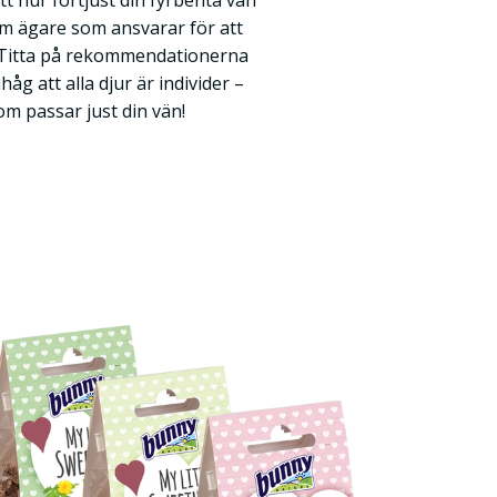
t hur förtjust din fyrbenta vän
som ägare som ansvarar för att
y. Titta på rekommendationerna
g att alla djur är individer –
om passar just din vän!