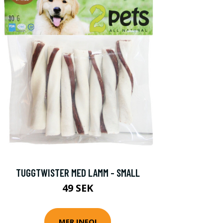
TUGGTWISTER MED LAMM - SMALL
49 SEK
MER INFO!