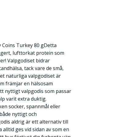
y Coins Turkey 80 gDetta
agert, lufttorkat protein som
er! Valpgodiset bidrar
tandhälsa, tack vare de små,
et naturliga valpgodiset är
m främjar en hälsosam
Ett nyttigt valpgodis som passar
p varit extra duktig.
ken socker, spannmål eller
både nyttigt och
s aldrig är ett alternativ till
 alltid ges vid sidan av som en