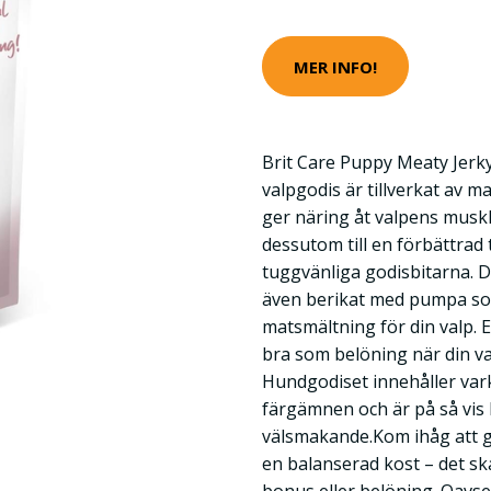
MER INFO!
Brit Care Puppy Meaty Jerk
valpgodis är tillverkat av m
ger näring åt valpens muskl
dessutom till en förbättrad 
tuggvänliga godisbitarna. D
även berikat med pumpa so
matsmältning för din valp. 
bra som belöning när din val
Hundgodiset innehåller var
färgämnen och är på så vis 
välsmakande.Kom ihåg att godi
en balanserad kost – det ska