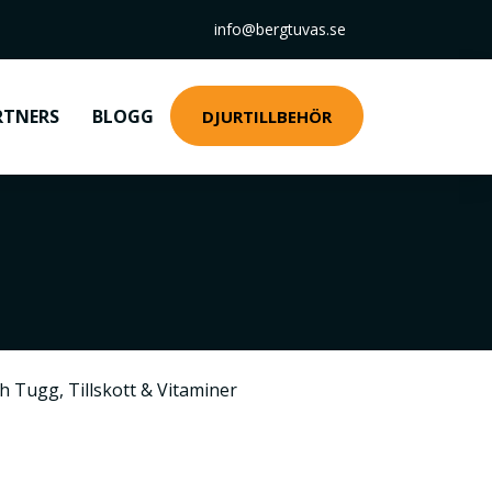
info@bergtuvas.se
RTNERS
BLOGG
DJURTILLBEHÖR
ch Tugg
,
Tillskott & Vitaminer