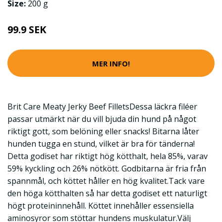
Size:
200 g
99.9 SEK
MER INFO!
Brit Care Meaty Jerky Beef FilletsDessa läckra filéer
passar utmärkt när du vill bjuda din hund på något
riktigt gott, som belöning eller snacks! Bitarna låter
hunden tugga en stund, vilket är bra för tänderna!
Detta godiset har riktigt hög kötthalt, hela 85%, varav
59% kyckling och 26% nötkött. Godbitarna är fria från
spannmål, och köttet håller en hög kvalitet.Tack vare
den höga kötthalten så har detta godiset ett naturligt
högt proteininnehåll. Köttet innehåller essensiella
aminosyror som stöttar hundens muskulatur.Välj