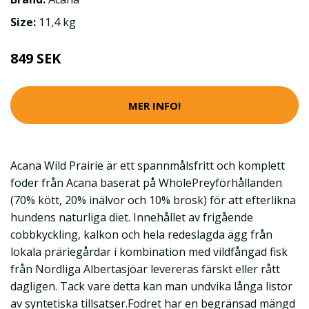
Size:
11,4 kg
849 SEK
MER INFO!
Acana Wild Prairie är ett spannmålsfritt och komplett
foder från Acana baserat på WholePreyförhållanden
(70% kött, 20% inälvor och 10% brosk) för att efterlikna
hundens naturliga diet. Innehållet av frigående
cobbkyckling, kalkon och hela redeslagda ägg från
lokala präriegårdar i kombination med vildfångad fisk
från Nordliga Albertasjöar levereras färskt eller rått
dagligen. Tack vare detta kan man undvika långa listor
av syntetiska tillsatser.Fodret har en begränsad mängd